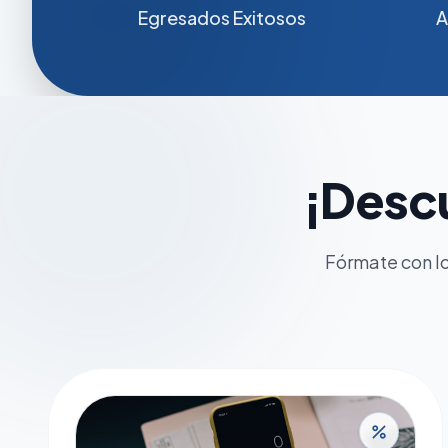
Egresados Exitosos
A
¡Desc
Fórmate con lo
percent