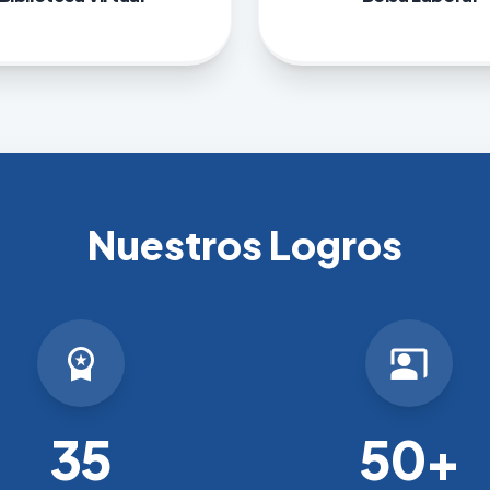
Nuestros Logros
workspace_premium
co_present
35
50+