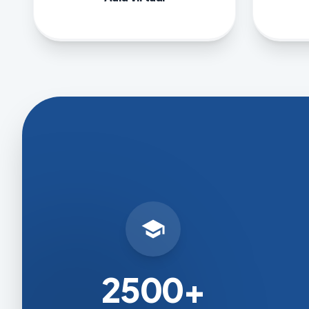
school
2500+