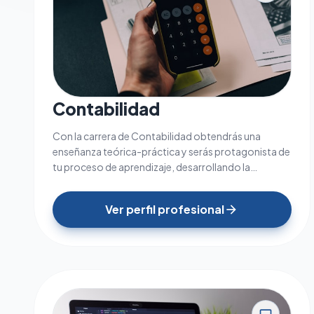
Contabilidad
Con la carrera de Contabilidad obtendrás una
enseñanza teórica-práctica y serás protagonista de
tu proceso de aprendizaje, desarrollando la
capacidad reflexiva, analítica y ética.
Ver perfil profesional
arrow_forward