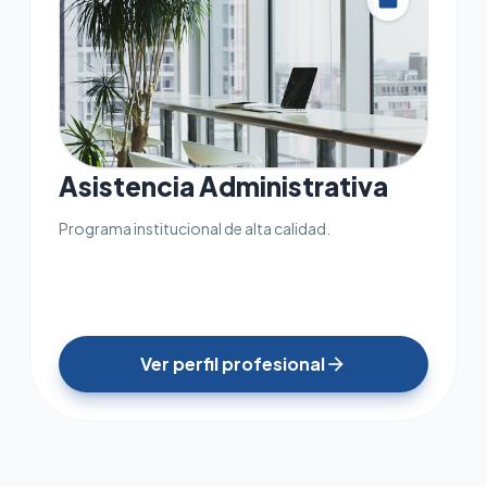
work
Asistencia Administrativa
Programa institucional de alta calidad.
Ver perfil profesional
arrow_forward