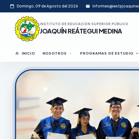
Domingo, 09 de Agosto del 2026
informes@iestpjoaquine
calendar_today
email
INSTITUTO DE EDUCACIÓN SUPERIOR PÚBLICO
JOAQUÍN REÁTEGUI MEDINA
home
INICIO
NOSOTROS
expand_more
PROGRAMAS DE ESTUDIO
expand_mor
Bienveni
.
.
IES PUBLICO JOAQUIN REA