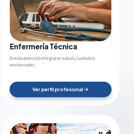
Enfermería Técnica
Brinda atención integral en salud y cuidados
asistenciales.
Ver perfil profesional
arrow_forward