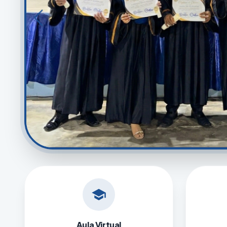
school
Aula Virtual