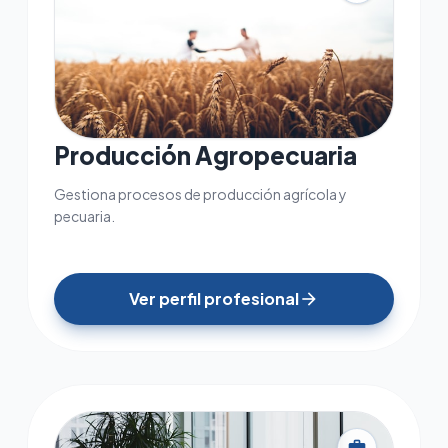
Producción Agropecuaria
Gestiona procesos de producción agrícola y
pecuaria.
Ver perfil profesional
arrow_forward