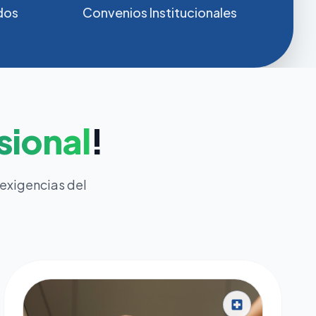
dos
Convenios Institucionales
sional
!
 exigencias del
local_hospital