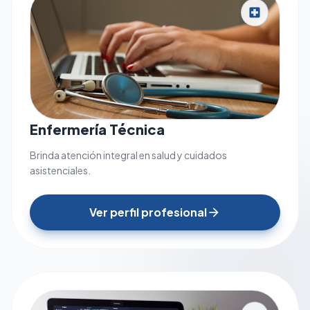
local_hospital
Enfermería Técnica
Brinda atención integral en salud y cuidados
asistenciales.
Ver perfil profesional
arrow_forward