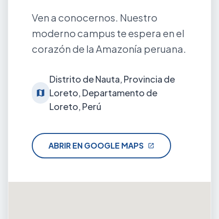
Ven a conocernos. Nuestro
moderno campus te espera en el
corazón de la Amazonía peruana.
Distrito de Nauta, Provincia de
Loreto, Departamento de
map
Loreto, Perú
ABRIR EN GOOGLE MAPS
open_in_new