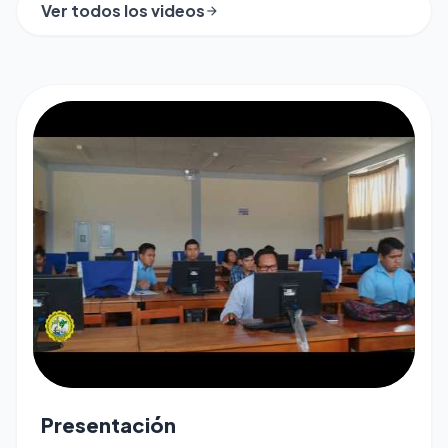
Ver todos los videos
arrow_forward
play_arrow
Presentación