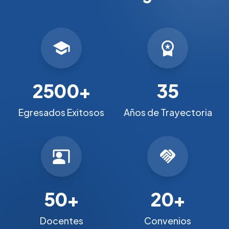
school
workspace_premium
2500+
35
Egresados Exitosos
Años de Trayectoria
co_present
handshake
50+
20+
Docentes
Convenios