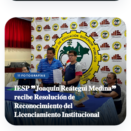
11 FOTOGRAFÍAS
𝐈𝐄𝐒𝐏 ❞𝐉𝐨𝐚𝐪𝐮𝐢́𝐧 𝐑𝐞𝐚́𝐭𝐞𝐠𝐮𝐢 𝐌𝐞𝐝𝐢𝐧𝐚❞
𝐫𝐞𝐜𝐢𝐛𝐞 𝐑𝐞𝐬𝐨𝐥𝐮𝐜𝐢𝐨́𝐧 𝐝𝐞
𝐑𝐞𝐜𝐨𝐧𝐨𝐜𝐢𝐦𝐢𝐞𝐧𝐭𝐨 𝐝𝐞𝐥
𝐋𝐢𝐜𝐞𝐧𝐜𝐢𝐚𝐦𝐢𝐞𝐧𝐭𝐨 𝐈𝐧𝐬𝐭𝐢𝐭𝐮𝐜𝐢𝐨𝐧𝐚𝐥