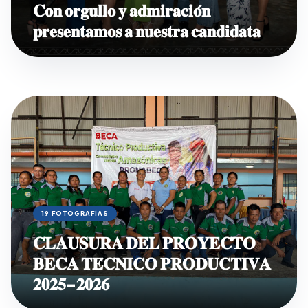
𝐂𝐨𝐧 𝐨𝐫𝐠𝐮𝐥𝐥𝐨 𝐲 𝐚𝐝𝐦𝐢𝐫𝐚𝐜𝐢𝐨́𝐧
𝐩𝐫𝐞𝐬𝐞𝐧𝐭𝐚𝐦𝐨𝐬 𝐚 𝐧𝐮𝐞𝐬𝐭𝐫𝐚 𝐜𝐚𝐧𝐝𝐢𝐝𝐚𝐭𝐚
19 FOTOGRAFÍAS
𝐂𝐋𝐀𝐔𝐒𝐔𝐑𝐀 𝐃𝐄𝐋 𝐏𝐑𝐎𝐘𝐄𝐂𝐓𝐎
𝐁𝐄𝐂𝐀 𝐓𝐄́𝐂𝐍𝐈𝐂𝐎 𝐏𝐑𝐎𝐃𝐔𝐂𝐓𝐈𝐕𝐀
𝟐𝟎𝟐𝟓-𝟐𝟎𝟐𝟔