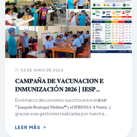
03 DE JUNIO DE 2026
calendar_today
𝐂𝐀𝐌𝐏𝐀Ñ𝐀 𝐃𝐄 𝐕𝐀𝐂𝐔𝐍𝐀𝐂𝐈𝐎́𝐍 𝐄
𝐈𝐍𝐌𝐔𝐍𝐈𝐙𝐀𝐂𝐈Ó𝐍 𝟐𝟎𝟐𝟔 | 𝐈𝐄𝐒𝐏
𝐉𝐎𝐀𝐐𝐔𝐈́𝐍 𝐑𝐄𝐀́𝐓𝐄𝐆𝐔𝐈 𝐌𝐄𝐃𝐈𝐍𝐀
En el marco del convenio suscrito entre el 𝐈𝐄𝐒𝐏
❞𝐉𝐨𝐚𝐪𝐮𝐢́𝐧 𝐑𝐞𝐚́𝐭𝐞𝐠𝐮𝐢 𝐌𝐞𝐝𝐢𝐧𝐚❞ 𝐲 𝐞𝐥 𝐈𝐏𝐑𝐄𝐒𝐒 𝐈-𝟒 𝐍𝐚𝐮𝐭𝐚, y
gracias a las gestiones realizadas por nuestra
institución, se desarrolló con éxito la Campaña de
Vacunación e Inmunización 2026, dirigida a la
LEER MÁS
arrow_forward
población estudiantil los días 𝟏𝟖, 𝟏𝟗 𝐲 𝟐𝟎 𝐝𝐞 𝐦𝐚𝐲𝐨, en los