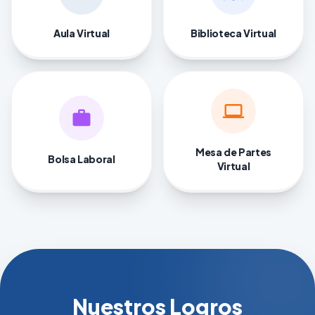
Aula Virtual
Biblioteca Virtual
computer
work
Mesa de Partes
Bolsa Laboral
Virtual
Nuestros Logros