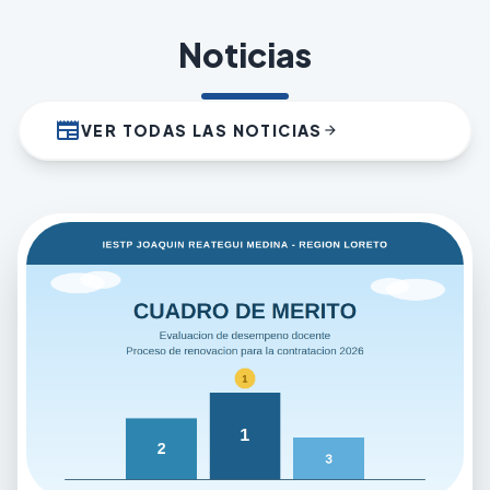
Noticias
newspaper
VER TODAS LAS NOTICIAS
arrow_forward