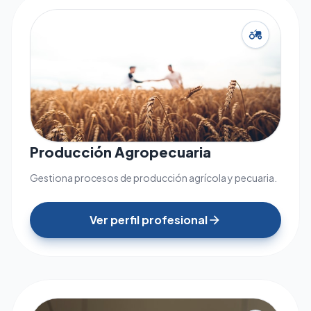
agriculture
Producción Agropecuaria
Gestiona procesos de producción agrícola y pecuaria.
Ver perfil profesional
arrow_forward