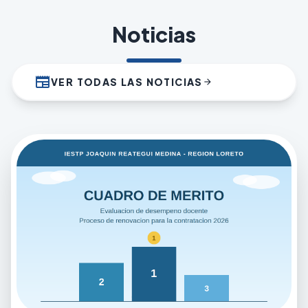
Noticias
newspaper
VER TODAS LAS NOTICIAS
arrow_forward