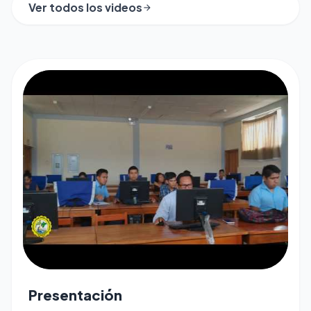
Ver todos los videos
arrow_forward
play_arrow
Presentación