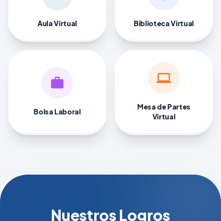
Aula Virtual
Biblioteca Virtual
computer
work
Mesa de Partes
Bolsa Laboral
Virtual
Nuestros Logros