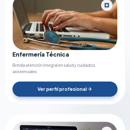
local_hospital
Enfermería Técnica
Brinda atención integral en salud y cuidados
asistenciales.
Ver perfil profesional
arrow_forward