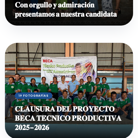
𝐂𝐨𝐧 𝐨𝐫𝐠𝐮𝐥𝐥𝐨 𝐲 𝐚𝐝𝐦𝐢𝐫𝐚𝐜𝐢𝐨́𝐧
𝐩𝐫𝐞𝐬𝐞𝐧𝐭𝐚𝐦𝐨𝐬 𝐚 𝐧𝐮𝐞𝐬𝐭𝐫𝐚 𝐜𝐚𝐧𝐝𝐢𝐝𝐚𝐭𝐚
19 FOTOGRAFÍAS
𝐂𝐋𝐀𝐔𝐒𝐔𝐑𝐀 𝐃𝐄𝐋 𝐏𝐑𝐎𝐘𝐄𝐂𝐓𝐎
𝐁𝐄𝐂𝐀 𝐓𝐄́𝐂𝐍𝐈𝐂𝐎 𝐏𝐑𝐎𝐃𝐔𝐂𝐓𝐈𝐕𝐀
𝟐𝟎𝟐𝟓-𝟐𝟎𝟐𝟔