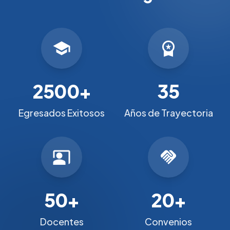
school
workspace_premium
2500+
35
Egresados Exitosos
Años de Trayectoria
co_present
handshake
50+
20+
Docentes
Convenios