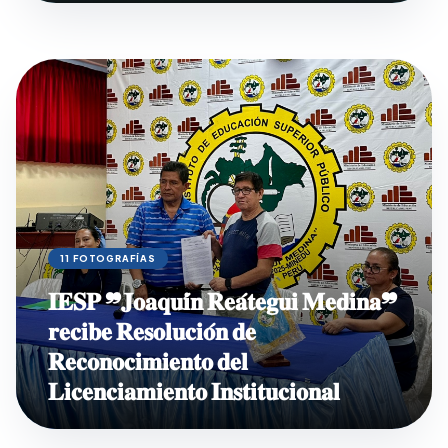
11 FOTOGRAFÍAS
𝐈𝐄𝐒𝐏 ❞𝐉𝐨𝐚𝐪𝐮𝐢́𝐧 𝐑𝐞𝐚́𝐭𝐞𝐠𝐮𝐢 𝐌𝐞𝐝𝐢𝐧𝐚❞
𝐫𝐞𝐜𝐢𝐛𝐞 𝐑𝐞𝐬𝐨𝐥𝐮𝐜𝐢𝐨́𝐧 𝐝𝐞
𝐑𝐞𝐜𝐨𝐧𝐨𝐜𝐢𝐦𝐢𝐞𝐧𝐭𝐨 𝐝𝐞𝐥
𝐋𝐢𝐜𝐞𝐧𝐜𝐢𝐚𝐦𝐢𝐞𝐧𝐭𝐨 𝐈𝐧𝐬𝐭𝐢𝐭𝐮𝐜𝐢𝐨𝐧𝐚𝐥