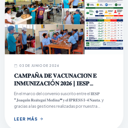
03 DE JUNIO DE 2026
calendar_today
𝐂𝐀𝐌𝐏𝐀Ñ𝐀 𝐃𝐄 𝐕𝐀𝐂𝐔𝐍𝐀𝐂𝐈𝐎́𝐍 𝐄
𝐈𝐍𝐌𝐔𝐍𝐈𝐙𝐀𝐂𝐈Ó𝐍 𝟐𝟎𝟐𝟔 | 𝐈𝐄𝐒𝐏
𝐉𝐎𝐀𝐐𝐔𝐈́𝐍 𝐑𝐄𝐀́𝐓𝐄𝐆𝐔𝐈 𝐌𝐄𝐃𝐈𝐍𝐀
En el marco del convenio suscrito entre el 𝐈𝐄𝐒𝐏
❞𝐉𝐨𝐚𝐪𝐮𝐢́𝐧 𝐑𝐞𝐚́𝐭𝐞𝐠𝐮𝐢 𝐌𝐞𝐝𝐢𝐧𝐚❞ 𝐲 𝐞𝐥 𝐈𝐏𝐑𝐄𝐒𝐒 𝐈-𝟒 𝐍𝐚𝐮𝐭𝐚, y
gracias a las gestiones realizadas por nuestra
institución, se desarrolló con éxito la Campaña de
Vacunación e Inmunización 2026, dirigida a la
LEER MÁS
arrow_forward
población estudiantil los días 𝟏𝟖, 𝟏𝟗 𝐲 𝟐𝟎 𝐝𝐞 𝐦𝐚𝐲𝐨, en los