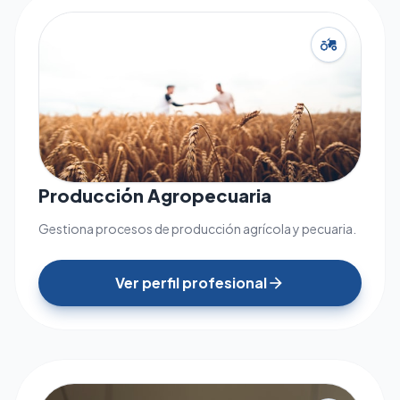
agriculture
Producción Agropecuaria
Gestiona procesos de producción agrícola y pecuaria.
Ver perfil profesional
arrow_forward