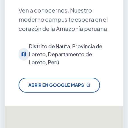
Ven a conocernos. Nuestro
moderno campus te espera en el
corazón de la Amazonía peruana.
Distrito de Nauta, Provincia de
Loreto, Departamento de
map
Loreto, Perú
ABRIR EN GOOGLE MAPS
open_in_new