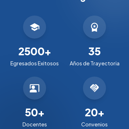
school
workspace_premium
2500+
35
Egresados Exitosos
Años de Trayectoria
co_present
handshake
50+
20+
Docentes
Convenios