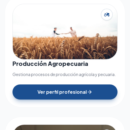
agriculture
Producción Agropecuaria
Gestiona procesos de producción agrícola y pecuaria.
Ver perfil profesional
arrow_forward