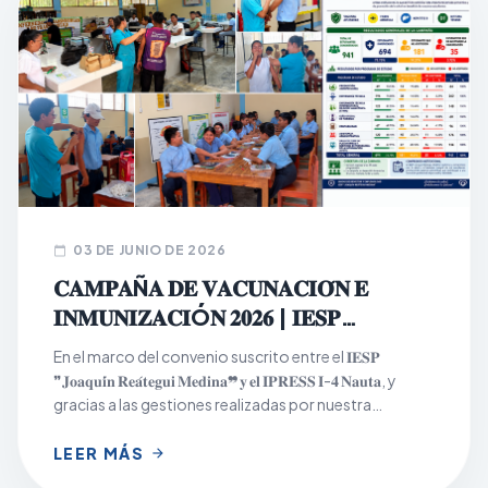
03 DE JUNIO DE 2026
calendar_today
𝐂𝐀𝐌𝐏𝐀Ñ𝐀 𝐃𝐄 𝐕𝐀𝐂𝐔𝐍𝐀𝐂𝐈𝐎́𝐍 𝐄
𝐈𝐍𝐌𝐔𝐍𝐈𝐙𝐀𝐂𝐈Ó𝐍 𝟐𝟎𝟐𝟔 | 𝐈𝐄𝐒𝐏
𝐉𝐎𝐀𝐐𝐔𝐈́𝐍 𝐑𝐄𝐀́𝐓𝐄𝐆𝐔𝐈 𝐌𝐄𝐃𝐈𝐍𝐀
En el marco del convenio suscrito entre el 𝐈𝐄𝐒𝐏
❞𝐉𝐨𝐚𝐪𝐮𝐢́𝐧 𝐑𝐞𝐚́𝐭𝐞𝐠𝐮𝐢 𝐌𝐞𝐝𝐢𝐧𝐚❞ 𝐲 𝐞𝐥 𝐈𝐏𝐑𝐄𝐒𝐒 𝐈-𝟒 𝐍𝐚𝐮𝐭𝐚, y
gracias a las gestiones realizadas por nuestra
institución, se desarrolló con éxito la Campaña de
Vacunación e Inmunización 2026, dirigida a la
LEER MÁS
arrow_forward
población estudiantil los días 𝟏𝟖, 𝟏𝟗 𝐲 𝟐𝟎 𝐝𝐞 𝐦𝐚𝐲𝐨, en los