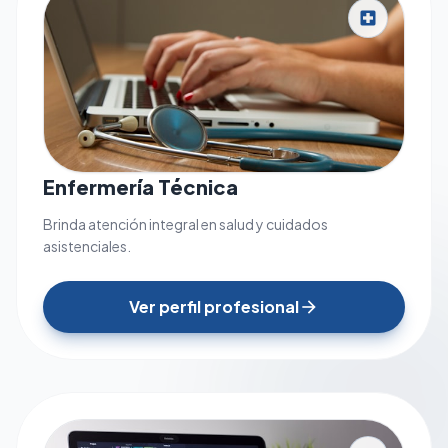
local_hospital
Enfermería Técnica
Brinda atención integral en salud y cuidados
asistenciales.
Ver perfil profesional
arrow_forward