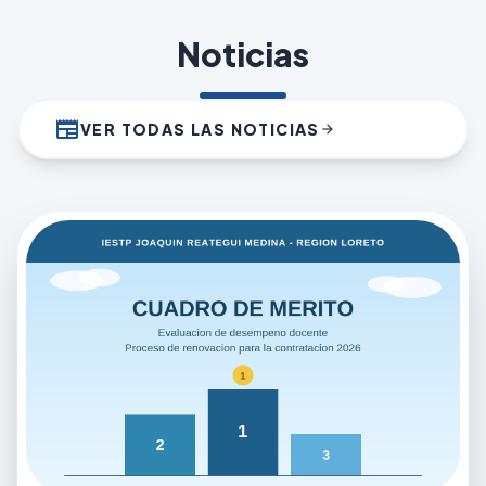
Noticias
newspaper
VER TODAS LAS NOTICIAS
arrow_forward