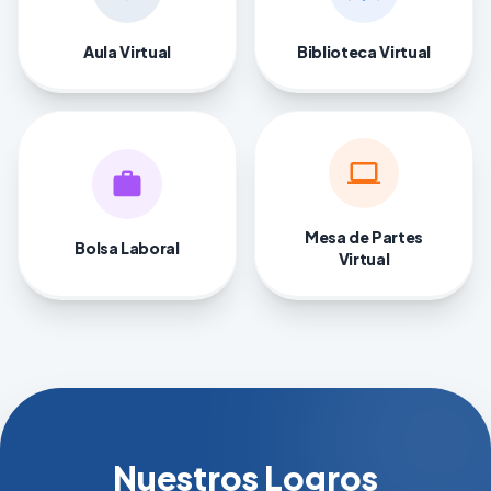
Aula Virtual
Biblioteca Virtual
computer
work
Mesa de Partes
Bolsa Laboral
Virtual
Nuestros Logros