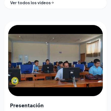
Ver todos los videos
arrow_forward
play_arrow
Presentación