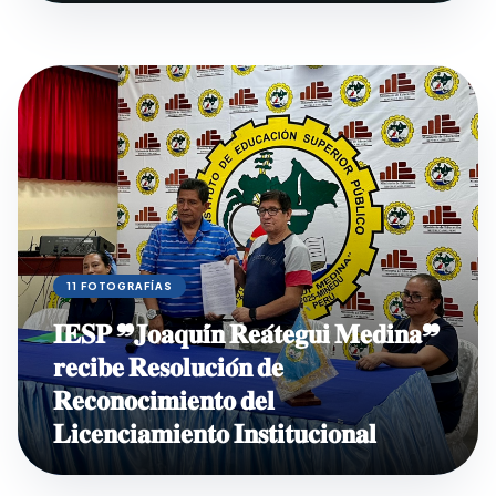
11 FOTOGRAFÍAS
𝐈𝐄𝐒𝐏 ❞𝐉𝐨𝐚𝐪𝐮𝐢́𝐧 𝐑𝐞𝐚́𝐭𝐞𝐠𝐮𝐢 𝐌𝐞𝐝𝐢𝐧𝐚❞
𝐫𝐞𝐜𝐢𝐛𝐞 𝐑𝐞𝐬𝐨𝐥𝐮𝐜𝐢𝐨́𝐧 𝐝𝐞
𝐑𝐞𝐜𝐨𝐧𝐨𝐜𝐢𝐦𝐢𝐞𝐧𝐭𝐨 𝐝𝐞𝐥
𝐋𝐢𝐜𝐞𝐧𝐜𝐢𝐚𝐦𝐢𝐞𝐧𝐭𝐨 𝐈𝐧𝐬𝐭𝐢𝐭𝐮𝐜𝐢𝐨𝐧𝐚𝐥