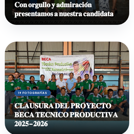
𝐂𝐨𝐧 𝐨𝐫𝐠𝐮𝐥𝐥𝐨 𝐲 𝐚𝐝𝐦𝐢𝐫𝐚𝐜𝐢𝐨́𝐧
𝐩𝐫𝐞𝐬𝐞𝐧𝐭𝐚𝐦𝐨𝐬 𝐚 𝐧𝐮𝐞𝐬𝐭𝐫𝐚 𝐜𝐚𝐧𝐝𝐢𝐝𝐚𝐭𝐚
19 FOTOGRAFÍAS
𝐂𝐋𝐀𝐔𝐒𝐔𝐑𝐀 𝐃𝐄𝐋 𝐏𝐑𝐎𝐘𝐄𝐂𝐓𝐎
𝐁𝐄𝐂𝐀 𝐓𝐄́𝐂𝐍𝐈𝐂𝐎 𝐏𝐑𝐎𝐃𝐔𝐂𝐓𝐈𝐕𝐀
𝟐𝟎𝟐𝟓-𝟐𝟎𝟐𝟔