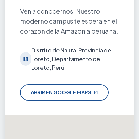
Ven a conocernos. Nuestro
moderno campus te espera en el
corazón de la Amazonía peruana.
Distrito de Nauta, Provincia de
Loreto, Departamento de
map
Loreto, Perú
ABRIR EN GOOGLE MAPS
open_in_new