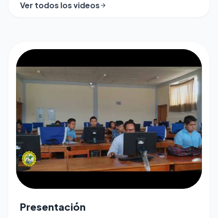
Ver todos los videos
arrow_forward
play_arrow
Presentación