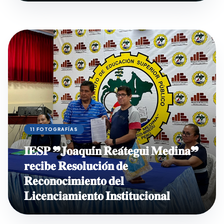
11 FOTOGRAFÍAS
𝐈𝐄𝐒𝐏 ❞𝐉𝐨𝐚𝐪𝐮𝐢́𝐧 𝐑𝐞𝐚́𝐭𝐞𝐠𝐮𝐢 𝐌𝐞𝐝𝐢𝐧𝐚❞
𝐫𝐞𝐜𝐢𝐛𝐞 𝐑𝐞𝐬𝐨𝐥𝐮𝐜𝐢𝐨́𝐧 𝐝𝐞
𝐑𝐞𝐜𝐨𝐧𝐨𝐜𝐢𝐦𝐢𝐞𝐧𝐭𝐨 𝐝𝐞𝐥
𝐋𝐢𝐜𝐞𝐧𝐜𝐢𝐚𝐦𝐢𝐞𝐧𝐭𝐨 𝐈𝐧𝐬𝐭𝐢𝐭𝐮𝐜𝐢𝐨𝐧𝐚𝐥