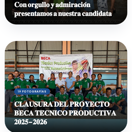
𝐂𝐨𝐧 𝐨𝐫𝐠𝐮𝐥𝐥𝐨 𝐲 𝐚𝐝𝐦𝐢𝐫𝐚𝐜𝐢𝐨́𝐧
𝐩𝐫𝐞𝐬𝐞𝐧𝐭𝐚𝐦𝐨𝐬 𝐚 𝐧𝐮𝐞𝐬𝐭𝐫𝐚 𝐜𝐚𝐧𝐝𝐢𝐝𝐚𝐭𝐚
19 FOTOGRAFÍAS
𝐂𝐋𝐀𝐔𝐒𝐔𝐑𝐀 𝐃𝐄𝐋 𝐏𝐑𝐎𝐘𝐄𝐂𝐓𝐎
𝐁𝐄𝐂𝐀 𝐓𝐄́𝐂𝐍𝐈𝐂𝐎 𝐏𝐑𝐎𝐃𝐔𝐂𝐓𝐈𝐕𝐀
𝟐𝟎𝟐𝟓-𝟐𝟎𝟐𝟔