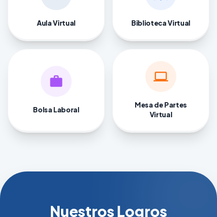
Aula Virtual
Biblioteca Virtual
computer
work
Mesa de Partes
Bolsa Laboral
Virtual
Nuestros Logros