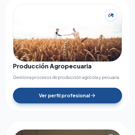
agriculture
Producción Agropecuaria
Gestiona procesos de producción agrícola y pecuaria.
Ver perfil profesional
arrow_forward