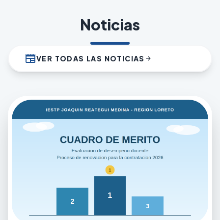
Noticias
newspaper
VER TODAS LAS NOTICIAS
arrow_forward