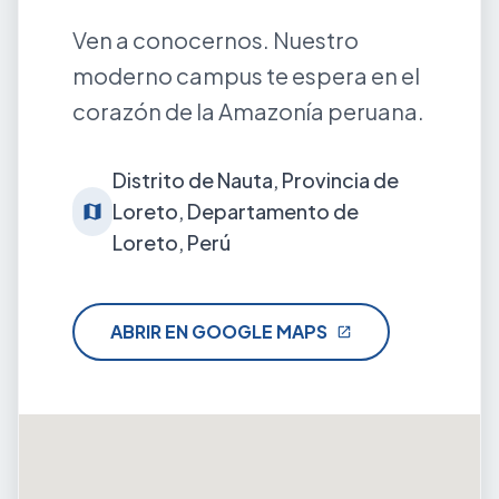
Ven a conocernos. Nuestro
moderno campus te espera en el
corazón de la Amazonía peruana.
Distrito de Nauta, Provincia de
Loreto, Departamento de
map
Loreto, Perú
ABRIR EN GOOGLE MAPS
open_in_new