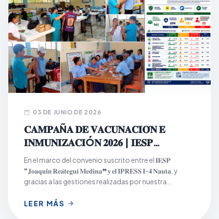
03 DE JUNIO DE 2026
calendar_today
𝐂𝐀𝐌𝐏𝐀Ñ𝐀 𝐃𝐄 𝐕𝐀𝐂𝐔𝐍𝐀𝐂𝐈𝐎́𝐍 𝐄
𝐈𝐍𝐌𝐔𝐍𝐈𝐙𝐀𝐂𝐈Ó𝐍 𝟐𝟎𝟐𝟔 | 𝐈𝐄𝐒𝐏
𝐉𝐎𝐀𝐐𝐔𝐈́𝐍 𝐑𝐄𝐀́𝐓𝐄𝐆𝐔𝐈 𝐌𝐄𝐃𝐈𝐍𝐀
En el marco del convenio suscrito entre el 𝐈𝐄𝐒𝐏
❞𝐉𝐨𝐚𝐪𝐮𝐢́𝐧 𝐑𝐞𝐚́𝐭𝐞𝐠𝐮𝐢 𝐌𝐞𝐝𝐢𝐧𝐚❞ 𝐲 𝐞𝐥 𝐈𝐏𝐑𝐄𝐒𝐒 𝐈-𝟒 𝐍𝐚𝐮𝐭𝐚, y
gracias a las gestiones realizadas por nuestra
institución, se desarrolló con éxito la Campaña de
Vacunación e Inmunización 2026, dirigida a la
LEER MÁS
arrow_forward
población estudiantil los días 𝟏𝟖, 𝟏𝟗 𝐲 𝟐𝟎 𝐝𝐞 𝐦𝐚𝐲𝐨, en los