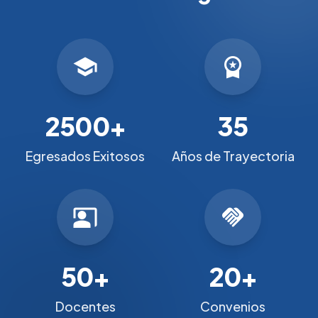
school
workspace_premium
2500+
35
Egresados Exitosos
Años de Trayectoria
co_present
handshake
50+
20+
Docentes
Convenios