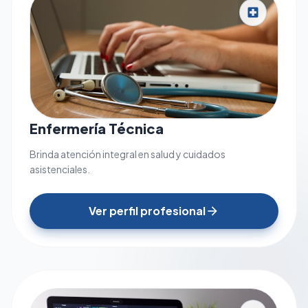
local_hospital
Enfermería Técnica
Brinda atención integral en salud y cuidados
asistenciales.
Ver perfil profesional
arrow_forward