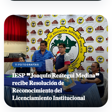
11 FOTOGRAFÍAS
𝐈𝐄𝐒𝐏 ❞𝐉𝐨𝐚𝐪𝐮𝐢́𝐧 𝐑𝐞𝐚́𝐭𝐞𝐠𝐮𝐢 𝐌𝐞𝐝𝐢𝐧𝐚❞
𝐫𝐞𝐜𝐢𝐛𝐞 𝐑𝐞𝐬𝐨𝐥𝐮𝐜𝐢𝐨́𝐧 𝐝𝐞
𝐑𝐞𝐜𝐨𝐧𝐨𝐜𝐢𝐦𝐢𝐞𝐧𝐭𝐨 𝐝𝐞𝐥
𝐋𝐢𝐜𝐞𝐧𝐜𝐢𝐚𝐦𝐢𝐞𝐧𝐭𝐨 𝐈𝐧𝐬𝐭𝐢𝐭𝐮𝐜𝐢𝐨𝐧𝐚𝐥