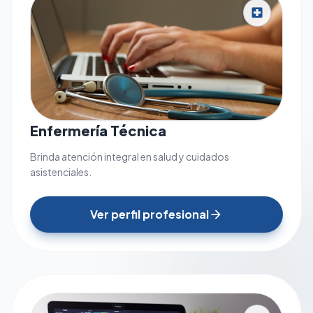
local_hospital
Enfermería Técnica
Brinda atención integral en salud y cuidados
asistenciales.
Ver perfil profesional
arrow_forward