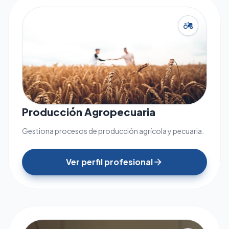
agriculture
Producción Agropecuaria
Gestiona procesos de producción agrícola y pecuaria.
Ver perfil profesional
arrow_forward