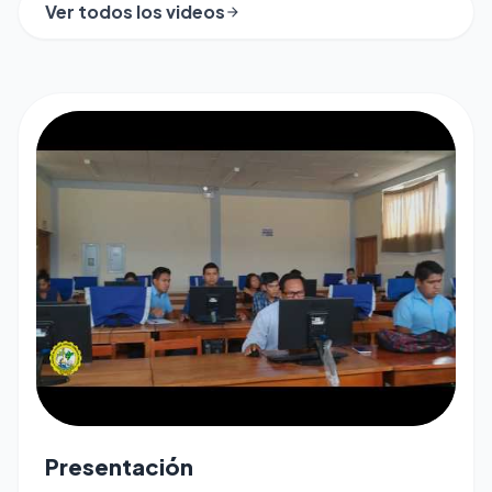
Ver todos los videos
arrow_forward
play_arrow
Presentación