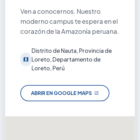
Ven a conocernos. Nuestro
moderno campus te espera en el
corazón de la Amazonía peruana.
Distrito de Nauta, Provincia de
Loreto, Departamento de
map
Loreto, Perú
ABRIR EN GOOGLE MAPS
open_in_new