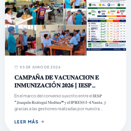
03 DE JUNIO DE 2026
calendar_today
𝐂𝐀𝐌𝐏𝐀Ñ𝐀 𝐃𝐄 𝐕𝐀𝐂𝐔𝐍𝐀𝐂𝐈𝐎́𝐍 𝐄
𝐈𝐍𝐌𝐔𝐍𝐈𝐙𝐀𝐂𝐈Ó𝐍 𝟐𝟎𝟐𝟔 | 𝐈𝐄𝐒𝐏
𝐉𝐎𝐀𝐐𝐔𝐈́𝐍 𝐑𝐄𝐀́𝐓𝐄𝐆𝐔𝐈 𝐌𝐄𝐃𝐈𝐍𝐀
En el marco del convenio suscrito entre el 𝐈𝐄𝐒𝐏
❞𝐉𝐨𝐚𝐪𝐮𝐢́𝐧 𝐑𝐞𝐚́𝐭𝐞𝐠𝐮𝐢 𝐌𝐞𝐝𝐢𝐧𝐚❞ 𝐲 𝐞𝐥 𝐈𝐏𝐑𝐄𝐒𝐒 𝐈-𝟒 𝐍𝐚𝐮𝐭𝐚, y
gracias a las gestiones realizadas por nuestra
institución, se desarrolló con éxito la Campaña de
Vacunación e Inmunización 2026, dirigida a la
LEER MÁS
arrow_forward
población estudiantil los días 𝟏𝟖, 𝟏𝟗 𝐲 𝟐𝟎 𝐝𝐞 𝐦𝐚𝐲𝐨, en los