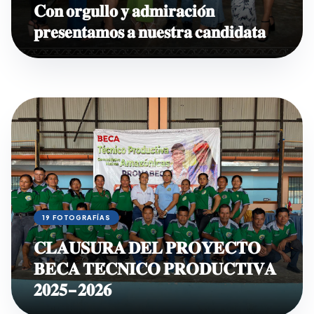
𝐂𝐨𝐧 𝐨𝐫𝐠𝐮𝐥𝐥𝐨 𝐲 𝐚𝐝𝐦𝐢𝐫𝐚𝐜𝐢𝐨́𝐧
𝐩𝐫𝐞𝐬𝐞𝐧𝐭𝐚𝐦𝐨𝐬 𝐚 𝐧𝐮𝐞𝐬𝐭𝐫𝐚 𝐜𝐚𝐧𝐝𝐢𝐝𝐚𝐭𝐚
19 FOTOGRAFÍAS
𝐂𝐋𝐀𝐔𝐒𝐔𝐑𝐀 𝐃𝐄𝐋 𝐏𝐑𝐎𝐘𝐄𝐂𝐓𝐎
𝐁𝐄𝐂𝐀 𝐓𝐄́𝐂𝐍𝐈𝐂𝐎 𝐏𝐑𝐎𝐃𝐔𝐂𝐓𝐈𝐕𝐀
𝟐𝟎𝟐𝟓-𝟐𝟎𝟐𝟔