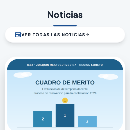
Noticias
newspaper
VER TODAS LAS NOTICIAS
arrow_forward