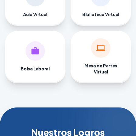
Aula Virtual
Biblioteca Virtual
computer
work
Mesa de Partes
Bolsa Laboral
Virtual
Nuestros Logros