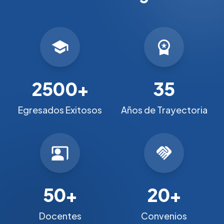
school
workspace_premium
2500+
35
Egresados Exitosos
Años de Trayectoria
co_present
handshake
50+
20+
Docentes
Convenios