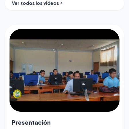
Ver todos los videos
arrow_forward
play_arrow
Presentación