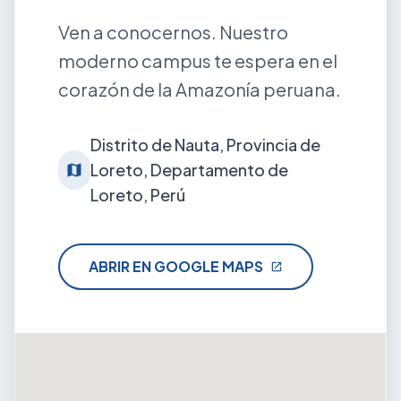
Ven a conocernos. Nuestro
moderno campus te espera en el
corazón de la Amazonía peruana.
Distrito de Nauta, Provincia de
Loreto, Departamento de
map
Loreto, Perú
ABRIR EN GOOGLE MAPS
open_in_new