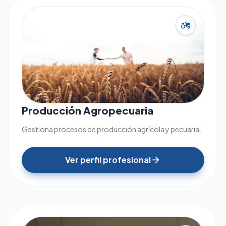
agriculture
Producción Agropecuaria
Gestiona procesos de producción agrícola y pecuaria.
Ver perfil profesional
arrow_forward