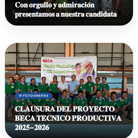
𝐂𝐨𝐧 𝐨𝐫𝐠𝐮𝐥𝐥𝐨 𝐲 𝐚𝐝𝐦𝐢𝐫𝐚𝐜𝐢𝐨́𝐧
𝐩𝐫𝐞𝐬𝐞𝐧𝐭𝐚𝐦𝐨𝐬 𝐚 𝐧𝐮𝐞𝐬𝐭𝐫𝐚 𝐜𝐚𝐧𝐝𝐢𝐝𝐚𝐭𝐚
19 FOTOGRAFÍAS
𝐂𝐋𝐀𝐔𝐒𝐔𝐑𝐀 𝐃𝐄𝐋 𝐏𝐑𝐎𝐘𝐄𝐂𝐓𝐎
𝐁𝐄𝐂𝐀 𝐓𝐄́𝐂𝐍𝐈𝐂𝐎 𝐏𝐑𝐎𝐃𝐔𝐂𝐓𝐈𝐕𝐀
𝟐𝟎𝟐𝟓-𝟐𝟎𝟐𝟔