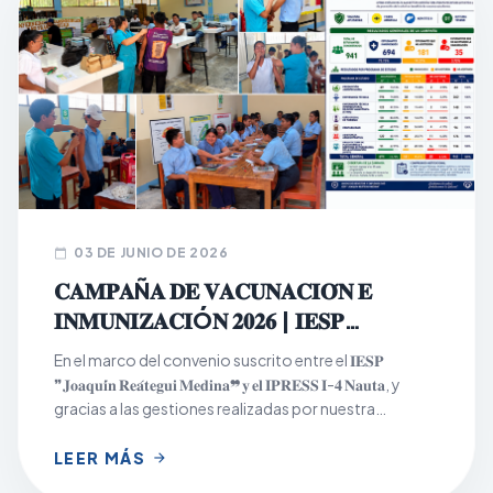
03 DE JUNIO DE 2026
calendar_today
𝐂𝐀𝐌𝐏𝐀Ñ𝐀 𝐃𝐄 𝐕𝐀𝐂𝐔𝐍𝐀𝐂𝐈𝐎́𝐍 𝐄
𝐈𝐍𝐌𝐔𝐍𝐈𝐙𝐀𝐂𝐈Ó𝐍 𝟐𝟎𝟐𝟔 | 𝐈𝐄𝐒𝐏
𝐉𝐎𝐀𝐐𝐔𝐈́𝐍 𝐑𝐄𝐀́𝐓𝐄𝐆𝐔𝐈 𝐌𝐄𝐃𝐈𝐍𝐀
En el marco del convenio suscrito entre el 𝐈𝐄𝐒𝐏
❞𝐉𝐨𝐚𝐪𝐮𝐢́𝐧 𝐑𝐞𝐚́𝐭𝐞𝐠𝐮𝐢 𝐌𝐞𝐝𝐢𝐧𝐚❞ 𝐲 𝐞𝐥 𝐈𝐏𝐑𝐄𝐒𝐒 𝐈-𝟒 𝐍𝐚𝐮𝐭𝐚, y
gracias a las gestiones realizadas por nuestra
institución, se desarrolló con éxito la Campaña de
Vacunación e Inmunización 2026, dirigida a la
LEER MÁS
arrow_forward
población estudiantil los días 𝟏𝟖, 𝟏𝟗 𝐲 𝟐𝟎 𝐝𝐞 𝐦𝐚𝐲𝐨, en los