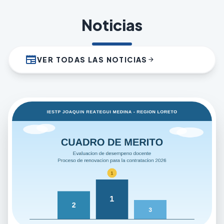
Noticias
newspaper
VER TODAS LAS NOTICIAS
arrow_forward