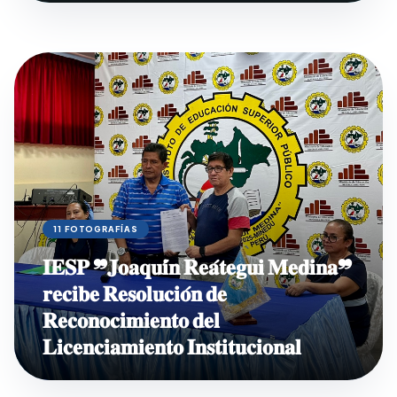
11 FOTOGRAFÍAS
𝐈𝐄𝐒𝐏 ❞𝐉𝐨𝐚𝐪𝐮𝐢́𝐧 𝐑𝐞𝐚́𝐭𝐞𝐠𝐮𝐢 𝐌𝐞𝐝𝐢𝐧𝐚❞
𝐫𝐞𝐜𝐢𝐛𝐞 𝐑𝐞𝐬𝐨𝐥𝐮𝐜𝐢𝐨́𝐧 𝐝𝐞
𝐑𝐞𝐜𝐨𝐧𝐨𝐜𝐢𝐦𝐢𝐞𝐧𝐭𝐨 𝐝𝐞𝐥
𝐋𝐢𝐜𝐞𝐧𝐜𝐢𝐚𝐦𝐢𝐞𝐧𝐭𝐨 𝐈𝐧𝐬𝐭𝐢𝐭𝐮𝐜𝐢𝐨𝐧𝐚𝐥