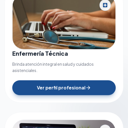
local_hospital
Enfermería Técnica
Brinda atención integral en salud y cuidados
asistenciales.
Ver perfil profesional
arrow_forward