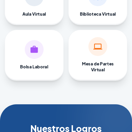
Aula Virtual
Biblioteca Virtual
computer
work
Mesa de Partes
Bolsa Laboral
Virtual
Nuestros Logros