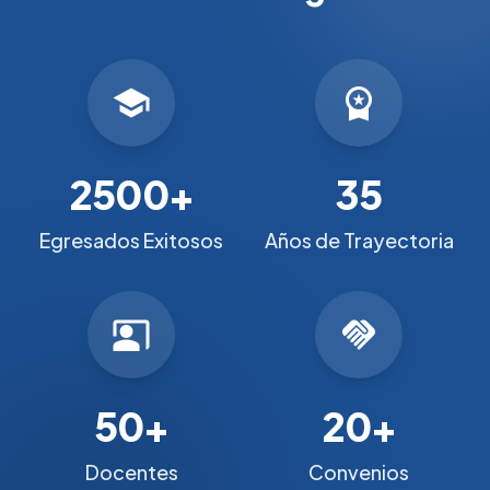
school
workspace_premium
2500+
35
Egresados Exitosos
Años de Trayectoria
co_present
handshake
50+
20+
Docentes
Convenios