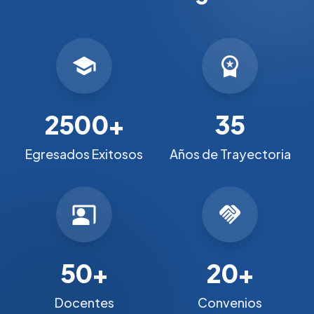
school
workspace_premium
2500+
35
Egresados Exitosos
Años de Trayectoria
co_present
handshake
50+
20+
Docentes
Convenios