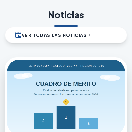
Noticias
newspaper
VER TODAS LAS NOTICIAS
arrow_forward