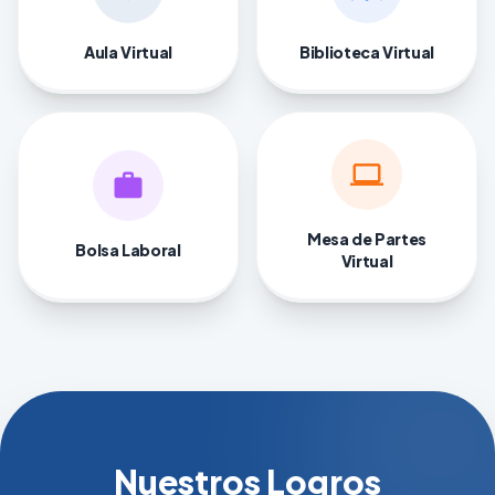
Aula Virtual
Biblioteca Virtual
computer
work
Mesa de Partes
Bolsa Laboral
Virtual
Nuestros Logros