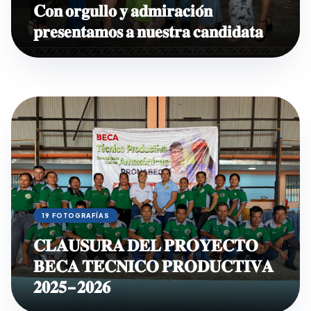
𝐂𝐨𝐧 𝐨𝐫𝐠𝐮𝐥𝐥𝐨 𝐲 𝐚𝐝𝐦𝐢𝐫𝐚𝐜𝐢𝐨́𝐧
𝐩𝐫𝐞𝐬𝐞𝐧𝐭𝐚𝐦𝐨𝐬 𝐚 𝐧𝐮𝐞𝐬𝐭𝐫𝐚 𝐜𝐚𝐧𝐝𝐢𝐝𝐚𝐭𝐚
19 FOTOGRAFÍAS
𝐂𝐋𝐀𝐔𝐒𝐔𝐑𝐀 𝐃𝐄𝐋 𝐏𝐑𝐎𝐘𝐄𝐂𝐓𝐎
𝐁𝐄𝐂𝐀 𝐓𝐄́𝐂𝐍𝐈𝐂𝐎 𝐏𝐑𝐎𝐃𝐔𝐂𝐓𝐈𝐕𝐀
𝟐𝟎𝟐𝟓-𝟐𝟎𝟐𝟔