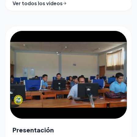
Ver todos los videos
arrow_forward
play_arrow
Presentación