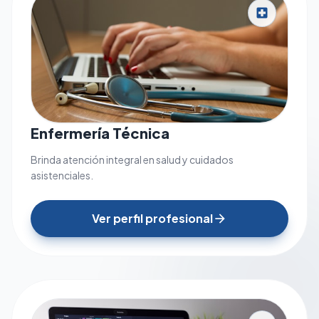
local_hospital
Enfermería Técnica
Brinda atención integral en salud y cuidados
asistenciales.
Ver perfil profesional
arrow_forward