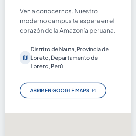
Ven a conocernos. Nuestro
moderno campus te espera en el
corazón de la Amazonía peruana.
Distrito de Nauta, Provincia de
Loreto, Departamento de
map
Loreto, Perú
ABRIR EN GOOGLE MAPS
open_in_new