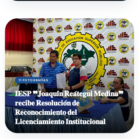
11 FOTOGRAFÍAS
𝐈𝐄𝐒𝐏 ❞𝐉𝐨𝐚𝐪𝐮𝐢́𝐧 𝐑𝐞𝐚́𝐭𝐞𝐠𝐮𝐢 𝐌𝐞𝐝𝐢𝐧𝐚❞
𝐫𝐞𝐜𝐢𝐛𝐞 𝐑𝐞𝐬𝐨𝐥𝐮𝐜𝐢𝐨́𝐧 𝐝𝐞
𝐑𝐞𝐜𝐨𝐧𝐨𝐜𝐢𝐦𝐢𝐞𝐧𝐭𝐨 𝐝𝐞𝐥
𝐋𝐢𝐜𝐞𝐧𝐜𝐢𝐚𝐦𝐢𝐞𝐧𝐭𝐨 𝐈𝐧𝐬𝐭𝐢𝐭𝐮𝐜𝐢𝐨𝐧𝐚𝐥