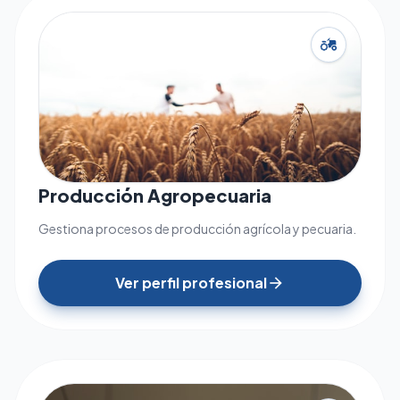
agriculture
Producción Agropecuaria
Gestiona procesos de producción agrícola y pecuaria.
Ver perfil profesional
arrow_forward