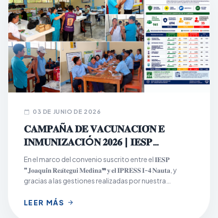
03 DE JUNIO DE 2026
calendar_today
𝐂𝐀𝐌𝐏𝐀Ñ𝐀 𝐃𝐄 𝐕𝐀𝐂𝐔𝐍𝐀𝐂𝐈𝐎́𝐍 𝐄
𝐈𝐍𝐌𝐔𝐍𝐈𝐙𝐀𝐂𝐈Ó𝐍 𝟐𝟎𝟐𝟔 | 𝐈𝐄𝐒𝐏
𝐉𝐎𝐀𝐐𝐔𝐈́𝐍 𝐑𝐄𝐀́𝐓𝐄𝐆𝐔𝐈 𝐌𝐄𝐃𝐈𝐍𝐀
En el marco del convenio suscrito entre el 𝐈𝐄𝐒𝐏
❞𝐉𝐨𝐚𝐪𝐮𝐢́𝐧 𝐑𝐞𝐚́𝐭𝐞𝐠𝐮𝐢 𝐌𝐞𝐝𝐢𝐧𝐚❞ 𝐲 𝐞𝐥 𝐈𝐏𝐑𝐄𝐒𝐒 𝐈-𝟒 𝐍𝐚𝐮𝐭𝐚, y
gracias a las gestiones realizadas por nuestra
institución, se desarrolló con éxito la Campaña de
Vacunación e Inmunización 2026, dirigida a la
LEER MÁS
arrow_forward
población estudiantil los días 𝟏𝟖, 𝟏𝟗 𝐲 𝟐𝟎 𝐝𝐞 𝐦𝐚𝐲𝐨, en los