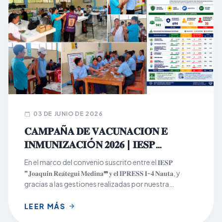
03 DE JUNIO DE 2026
calendar_today
𝐂𝐀𝐌𝐏𝐀Ñ𝐀 𝐃𝐄 𝐕𝐀𝐂𝐔𝐍𝐀𝐂𝐈𝐎́𝐍 𝐄
𝐈𝐍𝐌𝐔𝐍𝐈𝐙𝐀𝐂𝐈Ó𝐍 𝟐𝟎𝟐𝟔 | 𝐈𝐄𝐒𝐏
𝐉𝐎𝐀𝐐𝐔𝐈́𝐍 𝐑𝐄𝐀́𝐓𝐄𝐆𝐔𝐈 𝐌𝐄𝐃𝐈𝐍𝐀
En el marco del convenio suscrito entre el 𝐈𝐄𝐒𝐏
❞𝐉𝐨𝐚𝐪𝐮𝐢́𝐧 𝐑𝐞𝐚́𝐭𝐞𝐠𝐮𝐢 𝐌𝐞𝐝𝐢𝐧𝐚❞ 𝐲 𝐞𝐥 𝐈𝐏𝐑𝐄𝐒𝐒 𝐈-𝟒 𝐍𝐚𝐮𝐭𝐚, y
gracias a las gestiones realizadas por nuestra
institución, se desarrolló con éxito la Campaña de
Vacunación e Inmunización 2026, dirigida a la
LEER MÁS
arrow_forward
población estudiantil los días 𝟏𝟖, 𝟏𝟗 𝐲 𝟐𝟎 𝐝𝐞 𝐦𝐚𝐲𝐨, en los