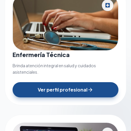
local_hospital
Enfermería Técnica
Brinda atención integral en salud y cuidados
asistenciales.
Ver perfil profesional
arrow_forward