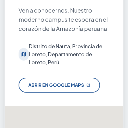
Ven a conocernos. Nuestro
moderno campus te espera en el
corazón de la Amazonía peruana.
Distrito de Nauta, Provincia de
Loreto, Departamento de
map
Loreto, Perú
ABRIR EN GOOGLE MAPS
open_in_new