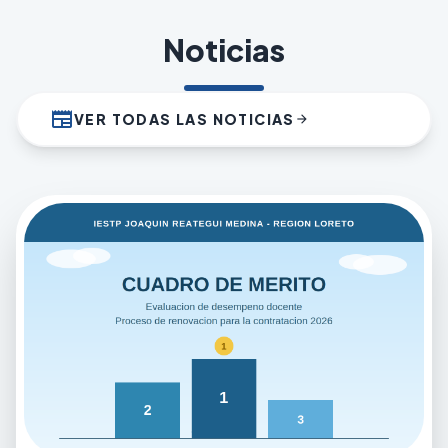
Noticias
newspaper
VER TODAS LAS NOTICIAS
arrow_forward