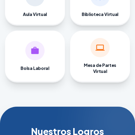
Aula Virtual
Biblioteca Virtual
computer
work
Mesa de Partes
Bolsa Laboral
Virtual
Nuestros Logros