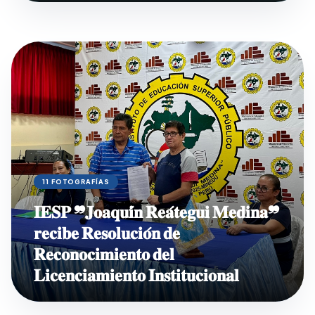
11 FOTOGRAFÍAS
𝐈𝐄𝐒𝐏 ❞𝐉𝐨𝐚𝐪𝐮𝐢́𝐧 𝐑𝐞𝐚́𝐭𝐞𝐠𝐮𝐢 𝐌𝐞𝐝𝐢𝐧𝐚❞
𝐫𝐞𝐜𝐢𝐛𝐞 𝐑𝐞𝐬𝐨𝐥𝐮𝐜𝐢𝐨́𝐧 𝐝𝐞
𝐑𝐞𝐜𝐨𝐧𝐨𝐜𝐢𝐦𝐢𝐞𝐧𝐭𝐨 𝐝𝐞𝐥
𝐋𝐢𝐜𝐞𝐧𝐜𝐢𝐚𝐦𝐢𝐞𝐧𝐭𝐨 𝐈𝐧𝐬𝐭𝐢𝐭𝐮𝐜𝐢𝐨𝐧𝐚𝐥