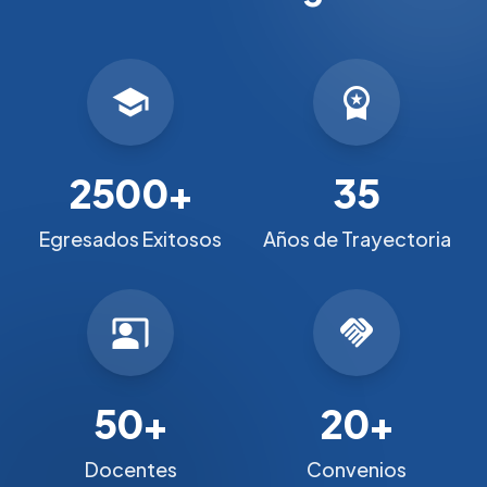
school
workspace_premium
2500+
35
Egresados Exitosos
Años de Trayectoria
co_present
handshake
50+
20+
Docentes
Convenios