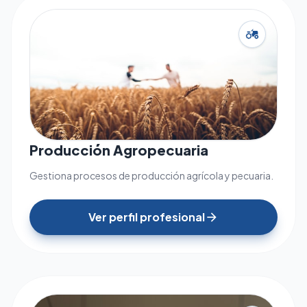
agriculture
Producción Agropecuaria
Gestiona procesos de producción agrícola y pecuaria.
Ver perfil profesional
arrow_forward