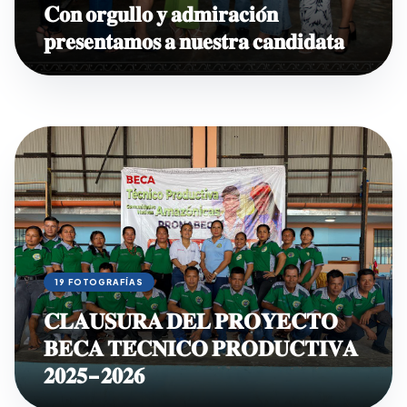
𝐂𝐨𝐧 𝐨𝐫𝐠𝐮𝐥𝐥𝐨 𝐲 𝐚𝐝𝐦𝐢𝐫𝐚𝐜𝐢𝐨́𝐧
𝐩𝐫𝐞𝐬𝐞𝐧𝐭𝐚𝐦𝐨𝐬 𝐚 𝐧𝐮𝐞𝐬𝐭𝐫𝐚 𝐜𝐚𝐧𝐝𝐢𝐝𝐚𝐭𝐚
19 FOTOGRAFÍAS
𝐂𝐋𝐀𝐔𝐒𝐔𝐑𝐀 𝐃𝐄𝐋 𝐏𝐑𝐎𝐘𝐄𝐂𝐓𝐎
𝐁𝐄𝐂𝐀 𝐓𝐄́𝐂𝐍𝐈𝐂𝐎 𝐏𝐑𝐎𝐃𝐔𝐂𝐓𝐈𝐕𝐀
𝟐𝟎𝟐𝟓-𝟐𝟎𝟐𝟔