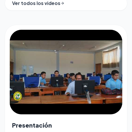
Ver todos los videos
arrow_forward
play_arrow
Presentación