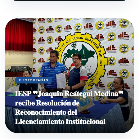
11 FOTOGRAFÍAS
𝐈𝐄𝐒𝐏 ❞𝐉𝐨𝐚𝐪𝐮𝐢́𝐧 𝐑𝐞𝐚́𝐭𝐞𝐠𝐮𝐢 𝐌𝐞𝐝𝐢𝐧𝐚❞
𝐫𝐞𝐜𝐢𝐛𝐞 𝐑𝐞𝐬𝐨𝐥𝐮𝐜𝐢𝐨́𝐧 𝐝𝐞
𝐑𝐞𝐜𝐨𝐧𝐨𝐜𝐢𝐦𝐢𝐞𝐧𝐭𝐨 𝐝𝐞𝐥
𝐋𝐢𝐜𝐞𝐧𝐜𝐢𝐚𝐦𝐢𝐞𝐧𝐭𝐨 𝐈𝐧𝐬𝐭𝐢𝐭𝐮𝐜𝐢𝐨𝐧𝐚𝐥