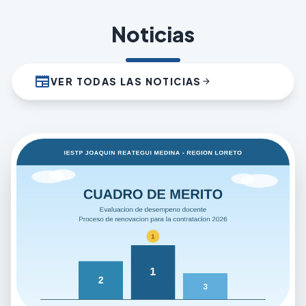
Noticias
newspaper
VER TODAS LAS NOTICIAS
arrow_forward