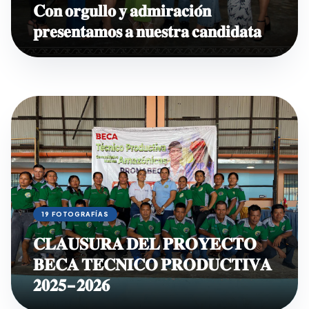
𝐂𝐨𝐧 𝐨𝐫𝐠𝐮𝐥𝐥𝐨 𝐲 𝐚𝐝𝐦𝐢𝐫𝐚𝐜𝐢𝐨́𝐧
𝐩𝐫𝐞𝐬𝐞𝐧𝐭𝐚𝐦𝐨𝐬 𝐚 𝐧𝐮𝐞𝐬𝐭𝐫𝐚 𝐜𝐚𝐧𝐝𝐢𝐝𝐚𝐭𝐚
19 FOTOGRAFÍAS
𝐂𝐋𝐀𝐔𝐒𝐔𝐑𝐀 𝐃𝐄𝐋 𝐏𝐑𝐎𝐘𝐄𝐂𝐓𝐎
𝐁𝐄𝐂𝐀 𝐓𝐄́𝐂𝐍𝐈𝐂𝐎 𝐏𝐑𝐎𝐃𝐔𝐂𝐓𝐈𝐕𝐀
𝟐𝟎𝟐𝟓-𝟐𝟎𝟐𝟔