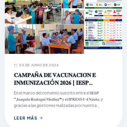
03 DE JUNIO DE 2026
calendar_today
𝐂𝐀𝐌𝐏𝐀Ñ𝐀 𝐃𝐄 𝐕𝐀𝐂𝐔𝐍𝐀𝐂𝐈𝐎́𝐍 𝐄
𝐈𝐍𝐌𝐔𝐍𝐈𝐙𝐀𝐂𝐈Ó𝐍 𝟐𝟎𝟐𝟔 | 𝐈𝐄𝐒𝐏
𝐉𝐎𝐀𝐐𝐔𝐈́𝐍 𝐑𝐄𝐀́𝐓𝐄𝐆𝐔𝐈 𝐌𝐄𝐃𝐈𝐍𝐀
En el marco del convenio suscrito entre el 𝐈𝐄𝐒𝐏
❞𝐉𝐨𝐚𝐪𝐮𝐢́𝐧 𝐑𝐞𝐚́𝐭𝐞𝐠𝐮𝐢 𝐌𝐞𝐝𝐢𝐧𝐚❞ 𝐲 𝐞𝐥 𝐈𝐏𝐑𝐄𝐒𝐒 𝐈-𝟒 𝐍𝐚𝐮𝐭𝐚, y
gracias a las gestiones realizadas por nuestra
institución, se desarrolló con éxito la Campaña de
Vacunación e Inmunización 2026, dirigida a la
LEER MÁS
arrow_forward
población estudiantil los días 𝟏𝟖, 𝟏𝟗 𝐲 𝟐𝟎 𝐝𝐞 𝐦𝐚𝐲𝐨, en los