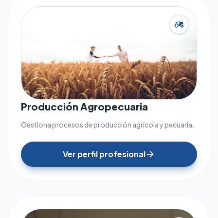
agriculture
Producción Agropecuaria
Gestiona procesos de producción agrícola y pecuaria.
Ver perfil profesional
arrow_forward