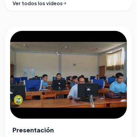
Ver todos los videos
arrow_forward
play_arrow
Presentación