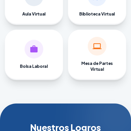
Aula Virtual
Biblioteca Virtual
computer
work
Mesa de Partes
Bolsa Laboral
Virtual
Nuestros Logros