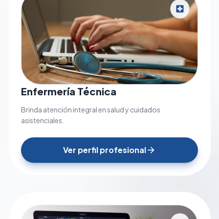
local_hospital
Enfermería Técnica
Brinda atención integral en salud y cuidados
asistenciales.
Ver perfil profesional
arrow_forward