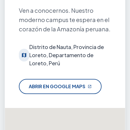
Ven a conocernos. Nuestro
moderno campus te espera en el
corazón de la Amazonía peruana.
Distrito de Nauta, Provincia de
Loreto, Departamento de
map
Loreto, Perú
ABRIR EN GOOGLE MAPS
open_in_new