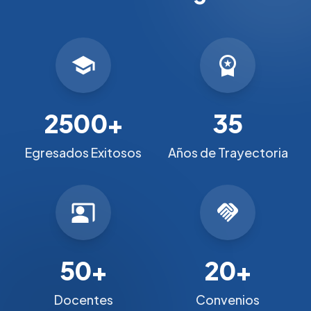
school
workspace_premium
2500+
35
Egresados Exitosos
Años de Trayectoria
co_present
handshake
50+
20+
Docentes
Convenios