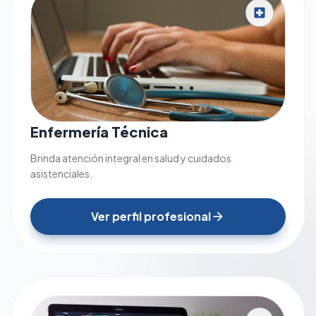
local_hospital
Enfermería Técnica
Brinda atención integral en salud y cuidados
asistenciales.
Ver perfil profesional
arrow_forward