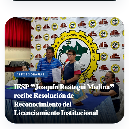
11 FOTOGRAFÍAS
𝐈𝐄𝐒𝐏 ❞𝐉𝐨𝐚𝐪𝐮𝐢́𝐧 𝐑𝐞𝐚́𝐭𝐞𝐠𝐮𝐢 𝐌𝐞𝐝𝐢𝐧𝐚❞
𝐫𝐞𝐜𝐢𝐛𝐞 𝐑𝐞𝐬𝐨𝐥𝐮𝐜𝐢𝐨́𝐧 𝐝𝐞
𝐑𝐞𝐜𝐨𝐧𝐨𝐜𝐢𝐦𝐢𝐞𝐧𝐭𝐨 𝐝𝐞𝐥
𝐋𝐢𝐜𝐞𝐧𝐜𝐢𝐚𝐦𝐢𝐞𝐧𝐭𝐨 𝐈𝐧𝐬𝐭𝐢𝐭𝐮𝐜𝐢𝐨𝐧𝐚𝐥