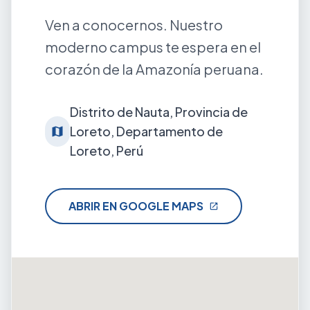
Ven a conocernos. Nuestro
moderno campus te espera en el
corazón de la Amazonía peruana.
Distrito de Nauta, Provincia de
Loreto, Departamento de
map
Loreto, Perú
ABRIR EN GOOGLE MAPS
open_in_new