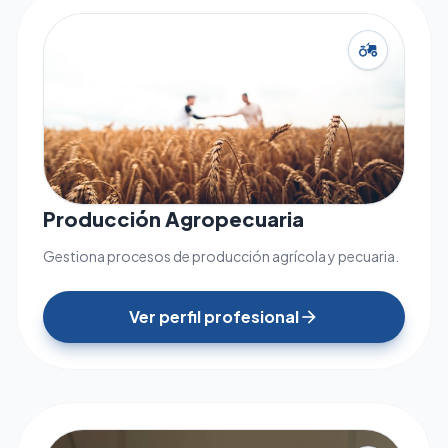
agriculture
Producción Agropecuaria
Gestiona procesos de producción agrícola y pecuaria.
Ver perfil profesional
arrow_forward