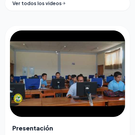
Ver todos los videos
arrow_forward
play_arrow
Presentación