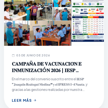
03 DE JUNIO DE 2026
calendar_today
𝐂𝐀𝐌𝐏𝐀Ñ𝐀 𝐃𝐄 𝐕𝐀𝐂𝐔𝐍𝐀𝐂𝐈𝐎́𝐍 𝐄
𝐈𝐍𝐌𝐔𝐍𝐈𝐙𝐀𝐂𝐈Ó𝐍 𝟐𝟎𝟐𝟔 | 𝐈𝐄𝐒𝐏
𝐉𝐎𝐀𝐐𝐔𝐈́𝐍 𝐑𝐄𝐀́𝐓𝐄𝐆𝐔𝐈 𝐌𝐄𝐃𝐈𝐍𝐀
En el marco del convenio suscrito entre el 𝐈𝐄𝐒𝐏
❞𝐉𝐨𝐚𝐪𝐮𝐢́𝐧 𝐑𝐞𝐚́𝐭𝐞𝐠𝐮𝐢 𝐌𝐞𝐝𝐢𝐧𝐚❞ 𝐲 𝐞𝐥 𝐈𝐏𝐑𝐄𝐒𝐒 𝐈-𝟒 𝐍𝐚𝐮𝐭𝐚, y
gracias a las gestiones realizadas por nuestra
institución, se desarrolló con éxito la Campaña de
Vacunación e Inmunización 2026, dirigida a la
LEER MÁS
arrow_forward
población estudiantil los días 𝟏𝟖, 𝟏𝟗 𝐲 𝟐𝟎 𝐝𝐞 𝐦𝐚𝐲𝐨, en los