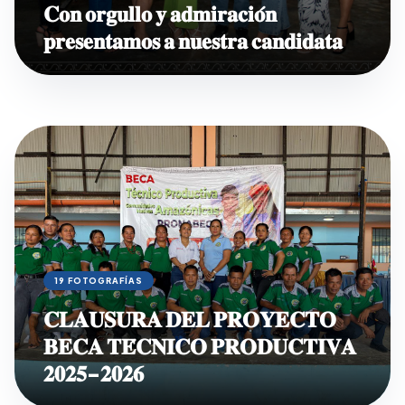
𝐂𝐨𝐧 𝐨𝐫𝐠𝐮𝐥𝐥𝐨 𝐲 𝐚𝐝𝐦𝐢𝐫𝐚𝐜𝐢𝐨́𝐧
𝐩𝐫𝐞𝐬𝐞𝐧𝐭𝐚𝐦𝐨𝐬 𝐚 𝐧𝐮𝐞𝐬𝐭𝐫𝐚 𝐜𝐚𝐧𝐝𝐢𝐝𝐚𝐭𝐚
19 FOTOGRAFÍAS
𝐂𝐋𝐀𝐔𝐒𝐔𝐑𝐀 𝐃𝐄𝐋 𝐏𝐑𝐎𝐘𝐄𝐂𝐓𝐎
𝐁𝐄𝐂𝐀 𝐓𝐄́𝐂𝐍𝐈𝐂𝐎 𝐏𝐑𝐎𝐃𝐔𝐂𝐓𝐈𝐕𝐀
𝟐𝟎𝟐𝟓-𝟐𝟎𝟐𝟔