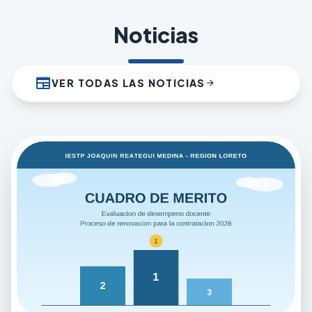
Noticias
newspaper
VER TODAS LAS NOTICIAS
arrow_forward