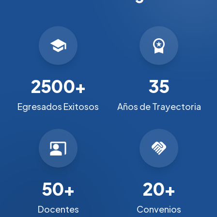
school
workspace_premium
2500+
35
Egresados Exitosos
Años de Trayectoria
co_present
handshake
50+
20+
Docentes
Convenios