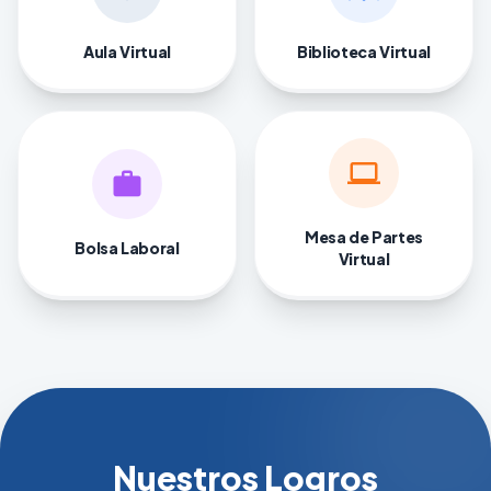
Aula Virtual
Biblioteca Virtual
computer
work
Mesa de Partes
Bolsa Laboral
Virtual
Nuestros Logros