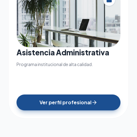
work
Asistencia Administrativa
Programa institucional de alta calidad.
Ver perfil profesional
arrow_forward