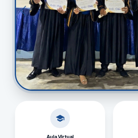
school
Aula Virtual