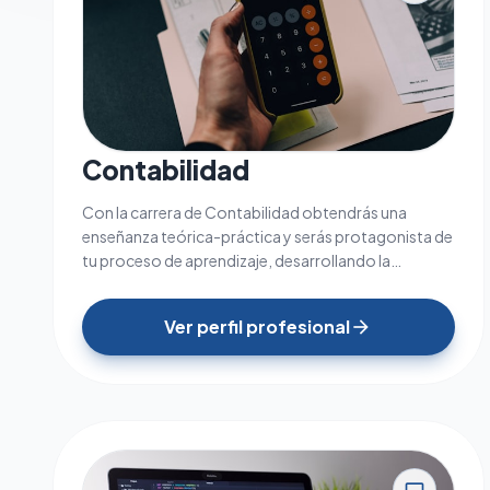
Contabilidad
Con la carrera de Contabilidad obtendrás una
enseñanza teórica-práctica y serás protagonista de
tu proceso de aprendizaje, desarrollando la
capacidad reflexiva, analítica y ética.
Ver perfil profesional
arrow_forward