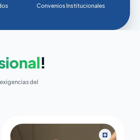
dos
Convenios Institucionales
sional
!
 exigencias del
local_hospital