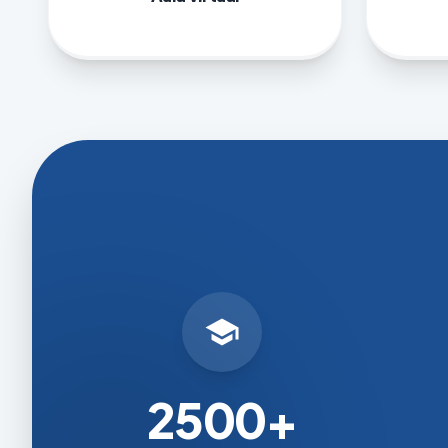
school
2500+