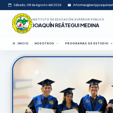
Sábado, 08 de Agosto del 2026
informes@iestpjoaquinea
calendar_today
email
INSTITUTO DE EDUCACIÓN SUPERIOR PÚBLICO
JOAQUÍN REÁTEGUI MEDINA
home
INICIO
NOSOTROS
expand_more
PROGRAMAS DE ESTUDIO
expand_mor
Bienveni
.
.
IES PUBLICO JOAQUIN REA