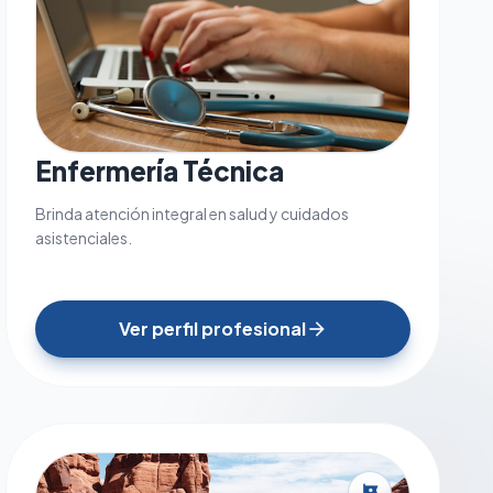
Enfermería Técnica
Brinda atención integral en salud y cuidados
asistenciales.
Ver perfil profesional
arrow_forward