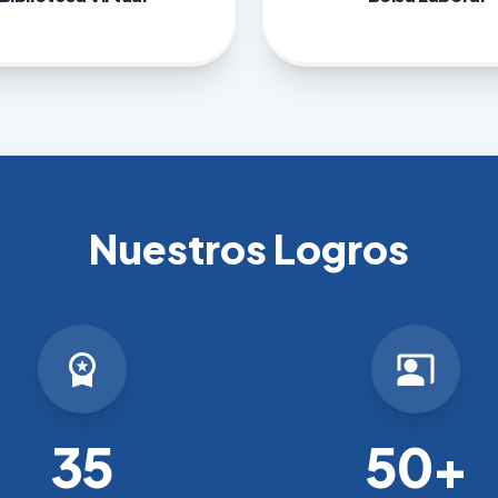
Nuestros Logros
workspace_premium
co_present
35
50+