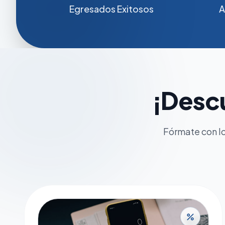
Egresados Exitosos
A
¡Desc
Fórmate con lo
percent