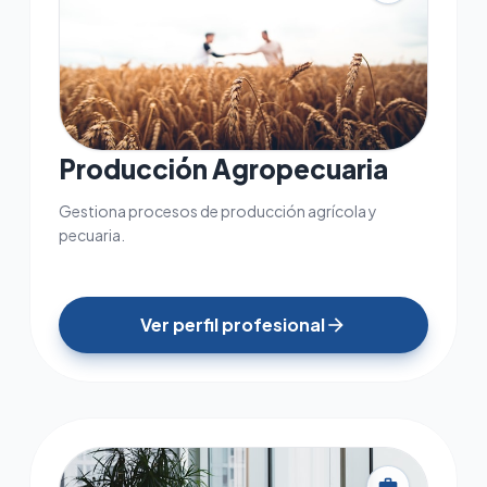
Producción Agropecuaria
Gestiona procesos de producción agrícola y
pecuaria.
Ver perfil profesional
arrow_forward