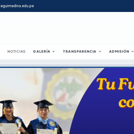
teguimedina.edu.pe
e
NOTICIAS
GALERÍA
expand_more
TRANSPARENCIA
expand_more
ADMISIÓN
expand_mo
da
TEGUI MEDINA